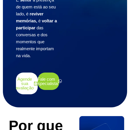
É
sentir
a presença
de quem está ao seu
lado, é
reviver
memórias,
é
voltar a
participar
das
conversas e dos
momentos que
realmente importam
na vida.
Agende
Fale com
sua
Especialista
avaliação
Por que