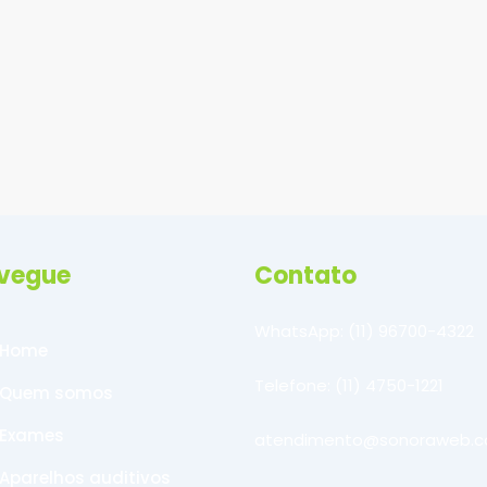
. É compreender conversas, aproveitar momentos em família e
vegue
Contato
WhatsApp: (11) 96700-4322
Home
Telefone: (11) 4750-1221
Quem somos
Exames
atendimento@sonoraweb.c
Aparelhos auditivos