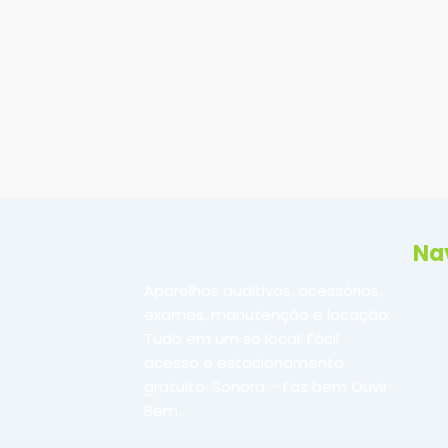
4 de novembro de 2025
/
Ouvir bem é muito mais do que apenas escutar sons
Leia mais
Na
Aparelhos auditivos, acessórios,
exames, manutenção e locação.
Tudo em um só local. Fácil
acesso e estacionamento
gratuito. Sonora – Faz bem Ouvir
Bem.